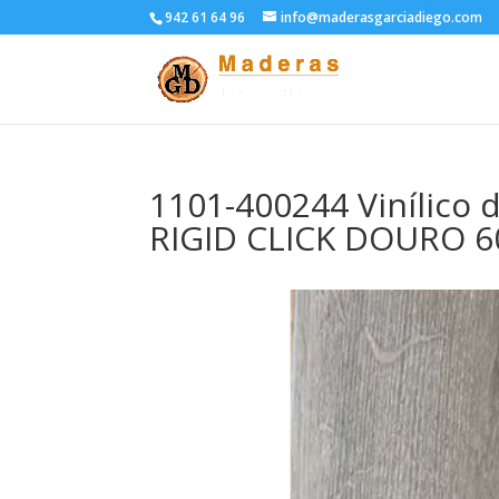
942 61 64 96
info@maderasgarciadiego.com
1101-400244 Vinílico
RIGID CLICK DOURO 