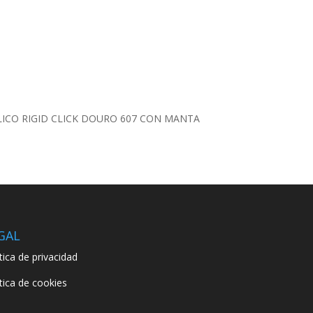
INILICO RIGID CLICK DOURO 607 CON MANTA
GAL
ítica de privacidad
ítica de cookies