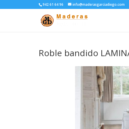
942 61 64 96
info@maderasgarciadiego.com
Roble bandido LAMI