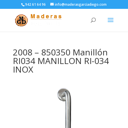
942 61 64 96
info@maderasgarciadiego.com
2008 – 850350 Manillón
RI034 MANILLON RI-034
INOX