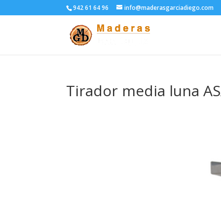
942 61 64 96
info@maderasgarciadiego.com
Tirador media luna 