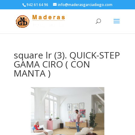
942 61 64 96
info@maderasgarciadiego.com
square lr (3). QUICK-STEP
GAMA CIRO ( CON
MANTA )