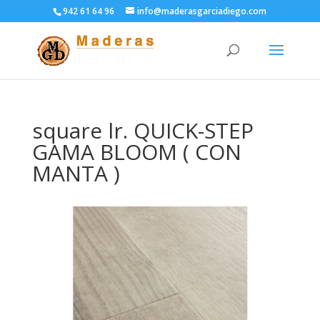
942 61 64 96
info@maderasgarciadiego.com
square lr. QUICK-STEP
GAMA BLOOM ( CON
MANTA )