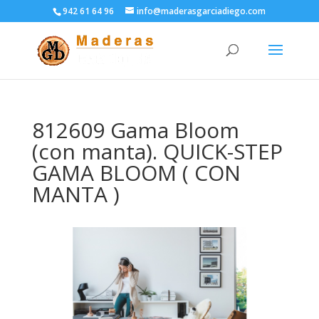
942 61 64 96
info@maderasgarciadiego.com
812609 Gama Bloom
(con manta). QUICK-STEP
GAMA BLOOM ( CON
MANTA )