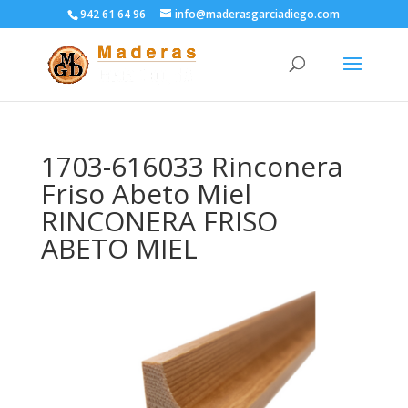
942 61 64 96
info@maderasgarciadiego.com
1703-616033 Rinconera
Friso Abeto Miel
RINCONERA FRISO
ABETO MIEL