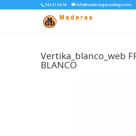
942 61 64 96
info@maderasgarciadiego.com
Vertika_blanco_web 
BLANCO