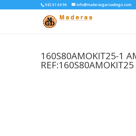
942 61 64 96
info@maderasgarciadiego.com
160S80AMOKIT25-1 
REF:160S80AMOKIT25