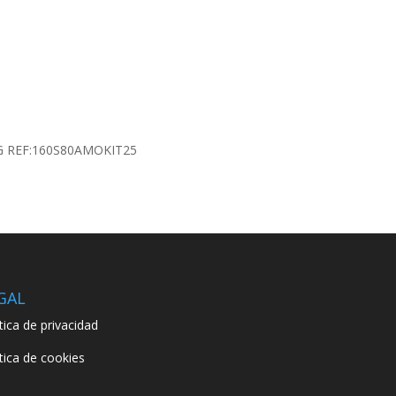
 REF:160S80AMOKIT25
GAL
ítica de privacidad
ítica de cookies