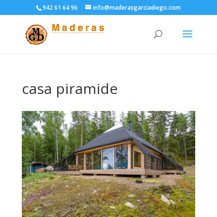
942 61 64 96
info@maderasgarciadiego.com
casa piramide