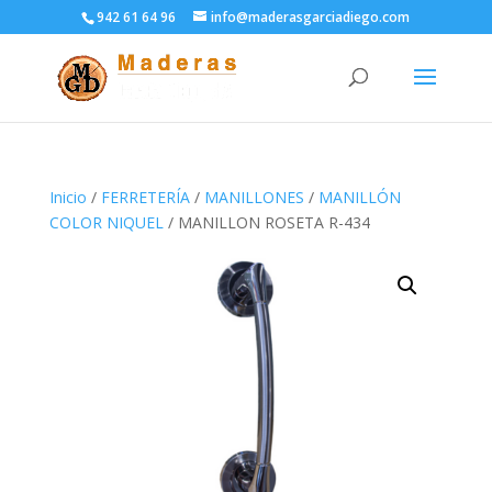
942 61 64 96
info@maderasgarciadiego.com
Inicio
/
FERRETERÍA
/
MANILLONES
/
MANILLÓN
COLOR NIQUEL
/ MANILLON ROSETA R-434