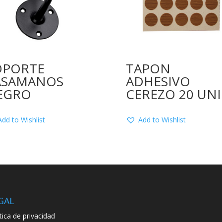
OPORTE
TAPON
ASAMANOS
ADHESIVO
EGRO
CEREZO 20 UN
Add to Wishlist
Add to Wishlist
GAL
ítica de privacidad