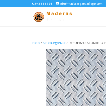
942 61 64 96
info@maderasgarciadiego.com
Inicio
/
Sin categorizar
/ REFUERZO ALUMINIO 