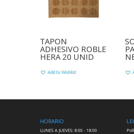
TAPON
S
ADHESIVO ROBLE
P
HERA 20 UNID
N
Add to Wishlist
HORARIO
LE
LUNES A JUEVES: 8:00 - 18:00
Pol